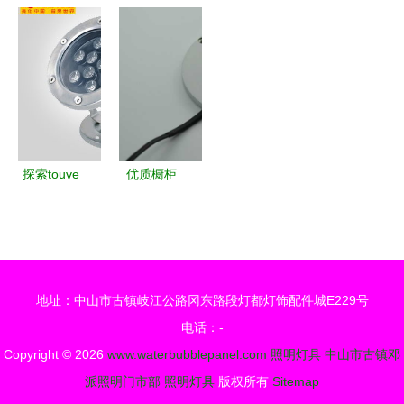
LED灯带点
明 专注高
篇章 深度
插座与照明
亮城市地标
品质定制，
解析5W天
灯具 点亮
美国一桥梁
点亮现代社
花灯的产
智慧家居生
斥资1500
区与道路
品、生产与
活
万美元启动
价格
照明升级工
程
探索touve
优质橱柜
托维10W
LED灯生产
LED水底灯
厂家深度解
绿色照明解
析 以光都
决方案全解
照明为例
地址：中山市古镇岐江公路冈东路段灯都灯饰配件城E229号
析
电话：-
Copyright © 2026
www.waterbubblepanel.com
照明灯具
中山市古镇邓
派照明门市部
照明灯具
版权所有
Sitemap