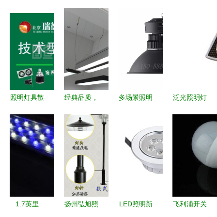
照明灯具散
经典品质，
多场景照明
泛光照明灯
热器与配件
长效守护
解决方案
具品牌与选
专业门牌背
铝材吊线灯
太阳能路
购指南 点
后的散热技
引领高效办
灯、工矿灯
亮广阔空间
术与维护
公照明新趋
塔、吊灯与
的艺术
势
球场灯具全
解析
1.7英里
扬州弘旭照
LED照明新
飞利浦开关